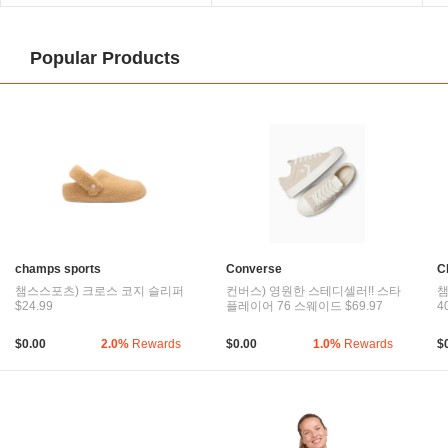
Popular Products
champs sports
Converse
C
챔스스포츠) 크로스 코지 슬리퍼
컨버스) 영원한 스테디셀러!! 스타
챔
$24.99
플레이어 76 스웨이드 $69.97
4
$0.00
2.0%
Rewards
$0.00
1.0%
Rewards
$