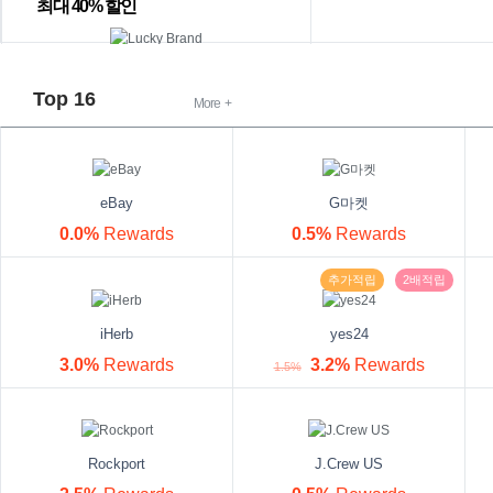
최대 40% 할인
2.0%
Rew
2.0%
Rewards
최대 50% 할인
Top 16
최대 60% 할인
More +
0.5%
Rew
5.0%
Rewards
2만원 이상 시 무료 배송
eBay
G마켓
0.0%
Rewards
0.5%
Rewards
3.5%
Rewards
추가적립
2배적립
iHerb
yes24
3.0%
Rewards
3.2%
Rewards
1.5%
Rockport
J.Crew US