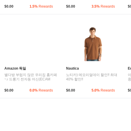
$0.00
1.5%
Rewards
$0.00
3.5%
Rewards
$
Amazon 독일
Nautica
E
별다방 부럽지 않은 우리집 홈카페
노티카) 메모리얼데이 할인!! 최대
이
~♪ 드롱기 전자동 머신(ECAM
40% 할인!!
중
22.110.B)
$0.00
0.0%
Rewards
$0.00
5.0%
Rewards
$