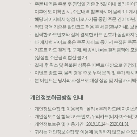
ㆍ
주문 내역은 주문 후 영업일 기준 3~5일 이내 몰리 마
이후에도 미확인 시, 주문내역 첨부하시어 몰리 1:1 게
ㆍ
해당 페이지에서 상점 바로가기를 통한 주문 건이 아닌, 별
ㆍ
적립 금액 기준은 할인코드 적용 후 세금(관부가세), 
ㆍ
입력한 카드번호와 실제 결제한 카드 번호가 동일하지 
ㆍ
타 캐시백 사이트 혹은 쿠폰 사이트 등에서 수집된 쿠폰
ㆍ
기프트 카드 결제 및 구매, 배송비, tax는 결제금액에 
(상점별 주문금액 합산 불가)
ㆍ
결제 후 취소 및 환불된 상품은 이벤트 대상으로 인정되
ㆍ
이벤트 종료 후, 몰리 경유 주문 누락 문의 및 추가 캐시백
ㆍ
본 이벤트는 당사의 사정으로 대상 상점 및 지급 캐시백
개인정보취급방침 안내
ㆍ
개인정보수집 및 이용목적 : 몰리 x 우리카드(비자,마스
ㆍ
개인정보수집 항목 : 카드번호, 우리카드(비자,마스터) 이
ㆍ
개인정보보유 및 이용기간 : 2019.10.14 ~ 2020.01.31
ㆍ
귀하는 개인정보수집 및 이용에 동의하지 않으실 수 있