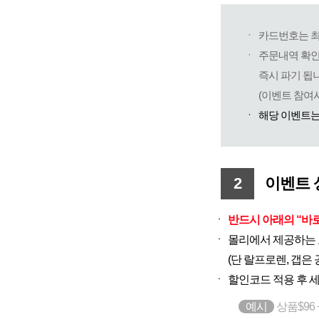
ㆍ
카드번호는 최
ㆍ
주문내역 확인
즉시 파기 됩
(이벤트 참여
ㆍ
해당 이벤트는
2
이벤트 
ㆍ
반드시 아래의 “바
ㆍ
몰리에서 제공하는 코
(단 랄프로렌, 갭은
ㆍ
할인코드 적용 후 세
예시
상품$96 