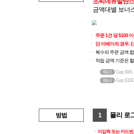
조씨네뉴발란스
금액대별 보너
ㆍ
주문 1건 당 $100
ㆍ
단 이베이의 경우, 단
ㆍ
복수의 주문 금액 
ㆍ
적립 금액 기준은 할
예시
Gap $90
예시
Gap $1
1
몰리 로그
방법
ㆍ 미입력 또는 카드번