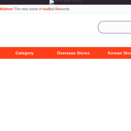
Mallree!
The new name of
mall
tail
Re
wards
Category
Overseas Stores
Korean Sto