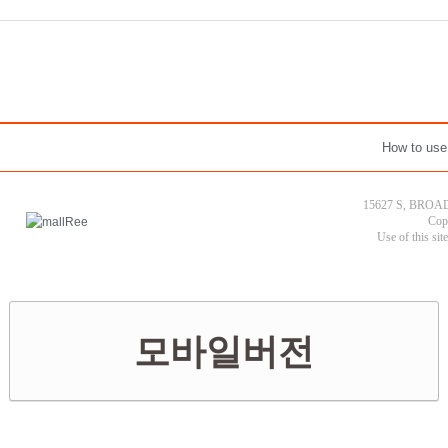
How to use
15627 S, BROAD
Cop
Use of this sit
모바일버전