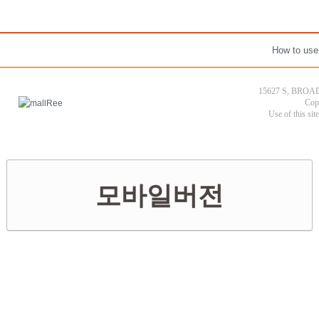
How to use
15627 S, BROAD
Cop
Use of this sit
모바일버전