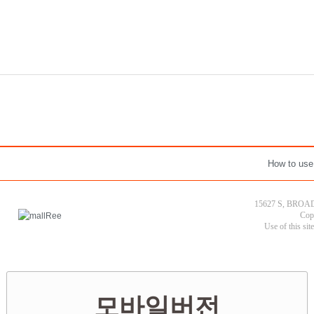
How to use
15627 S, BROAD
Cop
Use of this sit
모바일버전