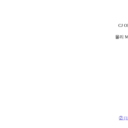
CJ 
몰리 M
②
[