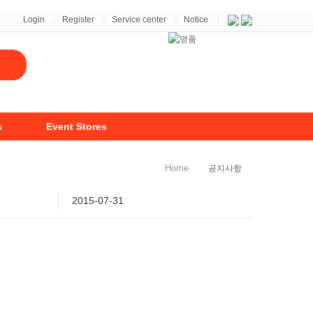
자세히보기 >
Login
Register
Service center
Notice
|
|
|
|
s
Event Stores
Home
공지사항
2015-07-31