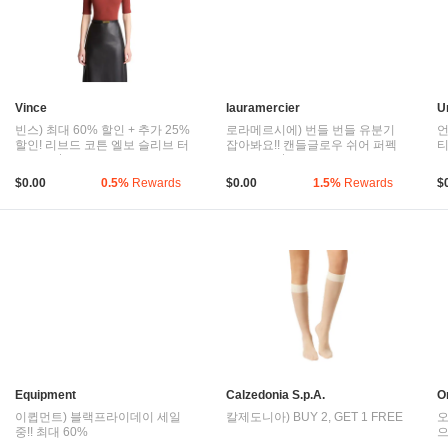
Vince
lauramercier
U
빈스) 최대 60% 할인 + 추가 25%
로라메르시에) 번들 번들 유분기
언
할인! 리브드 코튼 엘보 슬리브 터
잡아봐요!! 캔들글로우 쉬어 퍼펙
티
틀넥 탑 $88.20
팅 파우더 $18.50
$0.00
0.5%
Rewards
$0.00
1.5%
Rewards
$
Equipment
Calzedonia S.p.A.
O
이큅먼트) 블랙프라이데이 세일
칼제도니아) BUY 2, GET 1 FREE
오
중!! 최대 60%
으
지