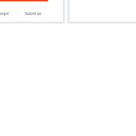
orgot
Submit an
assword?
Inquiry