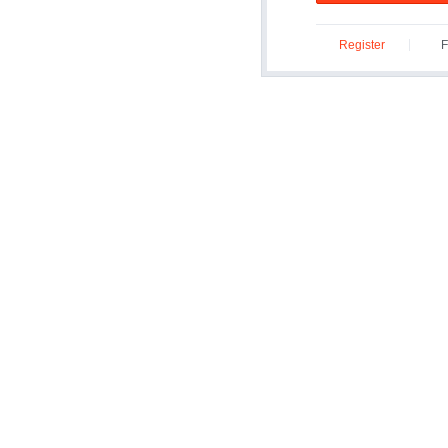
Register
F
ID/P