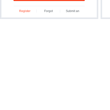
Register
Forgot
Submit an
ID/Password?
Inquiry