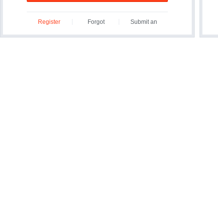
Register
Forgot
Submit an
ID/Password?
Inquiry