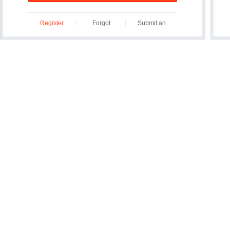
Register
Forgot
Submit an
ID/Password?
Inquiry