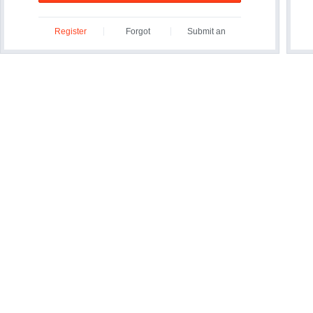
Register
Forgot
Submit an
ID/Password?
Inquiry