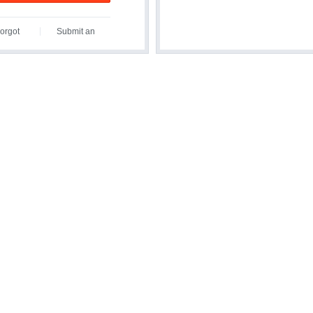
orgot
Submit an
assword?
Inquiry