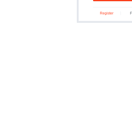
Register
F
ID/P