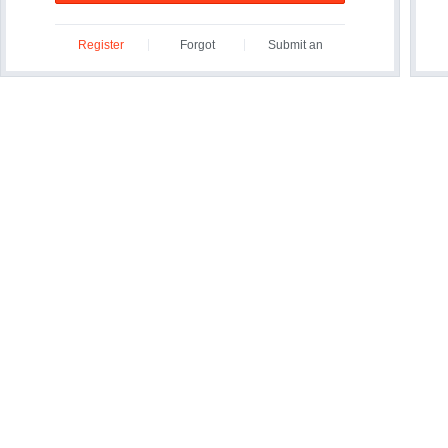
Register
Forgot
Submit an
ID/Password?
Inquiry