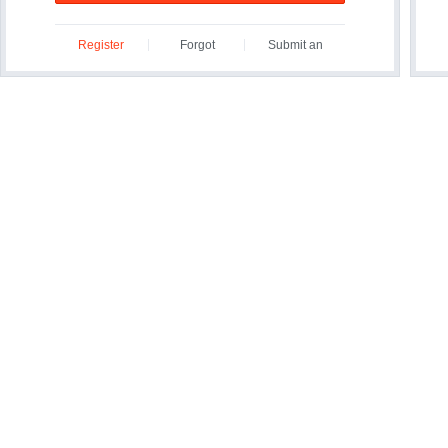
Register
Forgot
Submit an
ID/Password?
Inquiry