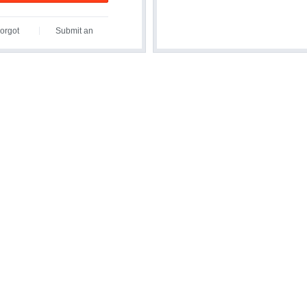
orgot
Submit an
assword?
Inquiry