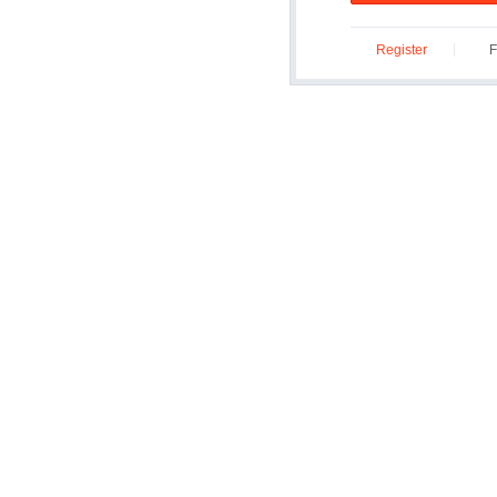
Register
F
ID/P