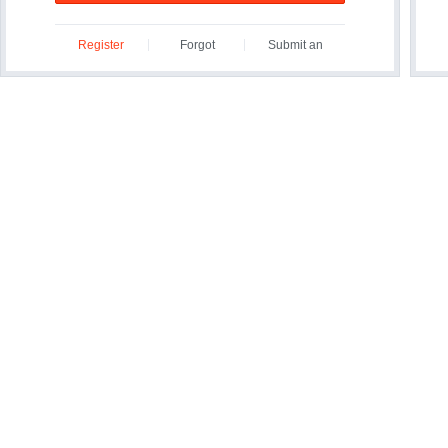
Register
Forgot
Submit an
ID/Password?
Inquiry