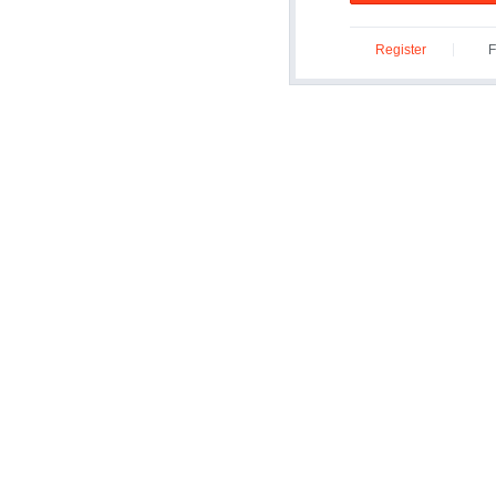
Register
F
ID/P