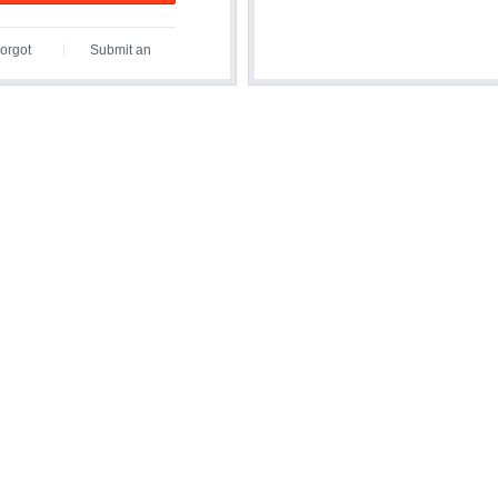
orgot
Submit an
assword?
Inquiry