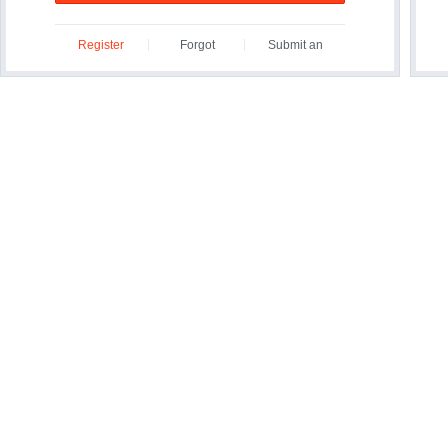
Register
Forgot
Submit an
ID/Password?
Inquiry