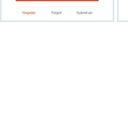
Register
Forgot
Submit an
ID/Password?
Inquiry