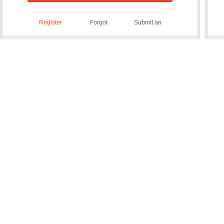
Register
Forgot
Submit an
ID/Password?
Inquiry