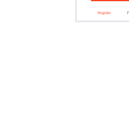
Register
F
ID/P