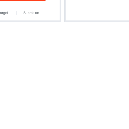
orgot
Submit an
assword?
Inquiry