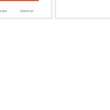
orgot
Submit an
assword?
Inquiry