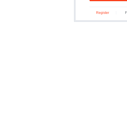
Register
F
ID/P