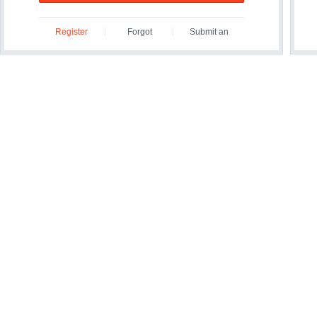
Register
Forgot
Submit an
ID/Password?
Inquiry