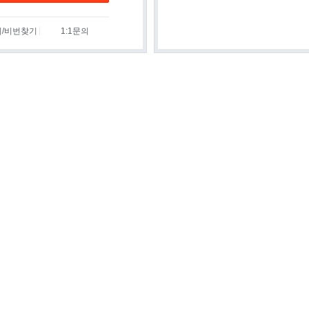
디/비번찾기
1:1문의