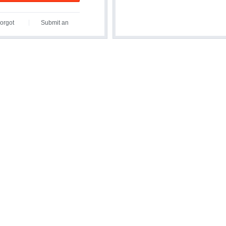
orgot
Submit an
assword?
Inquiry