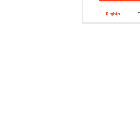
Register
F
ID/P